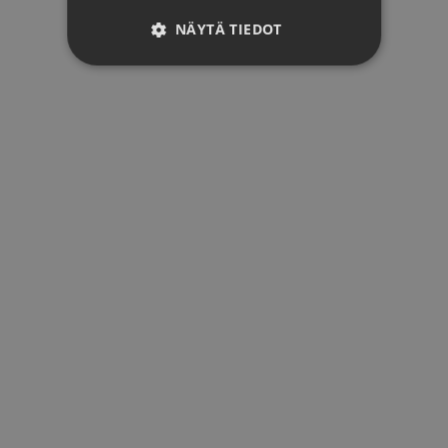
NÄYTÄ TIEDOT
SUORITUSKYVYLLISET
KOHDENTAVAT
TOIMINNALLISET
Suorituskyvylliset
Kohdentavat
Toiminnalliset
Suorituskykyevästeitä käytetään sen
havainnoimiseen, kuinka kävijät
käyttävät verkkosivustoa, esim.
analyyttiset evästeet. Näitä evästeitä
ei voida käyttää tietyn kävijän
tunnistamiseen.