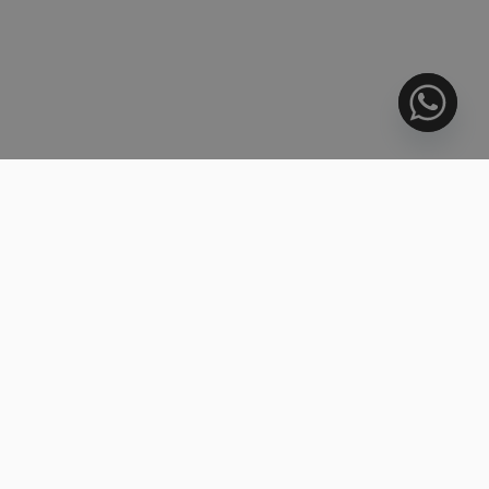
03
KOULUTUS
Costa del Solin kansainvälinen luonne näkyy myös Nueva
Andalucían kouluissa — vahvojen espanjalaisten julkisten
koulujen rinnalla toimii kansainvälisiä yksityiskouluja,
mukaan lukien englantilaiset, ruotsalaiset ja saksalaiset.
Alueella sijaitseva brittiläinen Aloha College on
hyvämaineinen ja kattaa ikäluokat 3–18. Marbellan
laajempi alue tarjoaa lisäksi runsaasti muita kansainvälisiä
vaihtoehtoja.