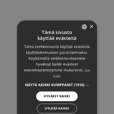
×
Tämä sivusto
käyttää evästeitä
ENGLISH
Tämä verkkosivusto käyttää evästeitä
DUTCH
käyttökokemuksen parantamiseksi.
FRENCH
Käyttämällä verkkosivustoamme
hyväksyt kaikki evästeet
FINNISH
evästekäytäntöjemme mukaisesti.
Lue
NUEVA ANDALUCÍA
GERMAN
lisää
NORWEGIAN
NÄYTÄ KAIKKI KUMPPANIT
(1910) →
SPANISH
HYVÄKSY KAIKKI
SWEDISH
HYLKÄÄ KAIKKI