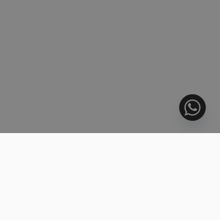
VORIG ARTIKEL
Klant van Domus Venari
VOLGEND ARTIKEL
Domus Venari Client
Recente berichten
More Startups Per Capita Than Madrid: What
Málaga’s…
9 april 2026