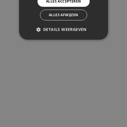
ALLES ACCEPTEREN
ALLES AFWIJZEN
DETAILS WEERGEVEN
PRESTATIE
TARGETING
FUNCTIONEEL
Prestatie
Targeting
Functioneel
Prestatiecookies worden gebruikt om
te zien hoe bezoekers de website
gebruiken, bijv. analytische cookies.
Deze cookies kunnen niet worden
gebruikt om een bepaalde bezoeker
direct te identificeren.