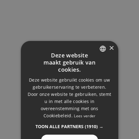
×
Deze website
maakt gebruik van
ENGLISH
cookies.
DUTCH
Deze website gebruikt cookies om uw
FRENCH
gebruikerservaring te verbeteren.
Door onze website te gebruiken, stemt
FINNISH
u in met alle cookies in
EN, EDD EN SORAYA
GERMAN
overeenstemming met ons
ARRISMANI
Cookiebeleid.
Lees verder
NORWEGIAN
TOON ALLE PARTNERS
(1910) →
SPANISH
SWEDISH